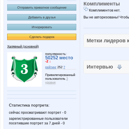
Комплименты
Отправить приватное сообщение
Комплиментов нет.
Вы не авторизованы! Чтоб
Добавить в друзья
Игнорировать
Сделать подарок
Метки лидеров
Халявный (основной)
популярность:
50252 место
-2 ↓
Интервью
рейтинг
252
?
Привилегированный
пользователь
3
уровня
Статистика портрета:
сейчас просматривают портрет - 0
зарегистрированные пользователи
посетившие портрет за 7 дней - 0